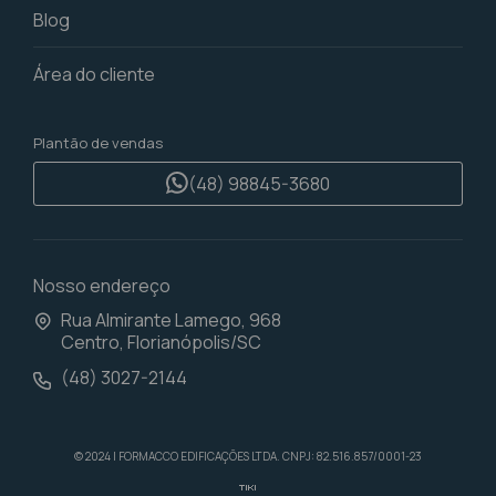
Blog
Área do cliente
Plantão de vendas
(48) 98845-3680
Nosso endereço
Rua Almirante Lamego, 968
Centro
,
Florianópolis
/
SC
(48)
3027-2144
© 2024 | FORMACCO EDIFICAÇÕES LTDA. CNPJ: 82.516.857/0001-23
TIKI