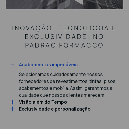
INOVAÇÃO, TECNOLOGIA E
EXCLUSIVIDADE: NO
PADRÃO FORMACCO
Acabamentos impecáveis
Selecionamos cuidadosamente nossos
fornecedores de revestimentos, tintas, pisos,
acabamentos e mobília. Assim, garantimos a
qualidade que nossos clientes merecem.
Visão além do Tempo
Exclusividade e personalização
Somos visionários na arte de construir. Cada
projeto é moldado com um olhar voltado não
Na Padrão Formacco, a exclusividade não é um
apenas para o presente, mas para a
luxo, é um compromisso. Cada projeto é uma